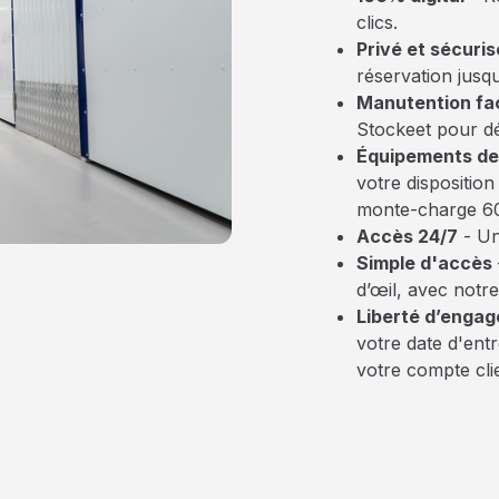
clics.
Privé et sécuris
réservation jusq
Manutention fac
Stockeet pour d
Équipements de
votre dispositio
monte-charge 60
Accès 24/7
- Un
Simple d'accès
d’œil, avec notre 
Liberté d’enga
votre date d'entr
votre compte cli