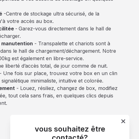
é
-Centre de stockage ultra sécurisé, de la
u'à votre accès au box.
ilitée
-
Garez-vous directement dans le hall de
écharger.
 manutention
- Transpalette et chariots sont à
n dans le hall de chargement/déchargement. Notre
0kg est également en libre-service.
e liberté d’accès total, de jour comme de nuit.
- Une fois sur place, trouvez votre box en un clin
signalétique minimaliste, intuitive et colorée.
gement
- Louez, résiliez, changez de box, modifiez
ée, tout cela sans frais, en quelques clics depuis
ent.
vous souhaitez être
contacté?