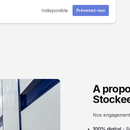
Indisponible
Prévenez-moi
A propo
Stockee
Nos engagements :
100% digital
- R