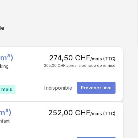
le
6m³)
274,50 CHF
/mois
(TTC)
305,00 CHF après la période de remise
rking
Indisponible
Prévenez-moi
s mois
m³)
252,00 CHF
/mois
(TTC)
nfant