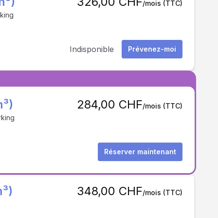
m³)
326,00 CHF
/mois
(TTC)
rking
Indisponible
Prévenez-moi
m³)
284,00 CHF
/mois
(TTC)
rking
Réserver maintenant
m³)
348,00 CHF
/mois
(TTC)