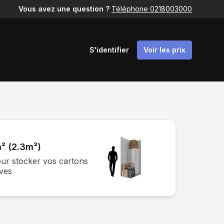
Vous avez une question ?
Téléphone 0218003000
S'identifier
Voir les prix
² (2.3m³)
our stocker vos cartons
ives