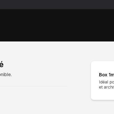
é
nible.
Box 1m
Idéal p
et arch